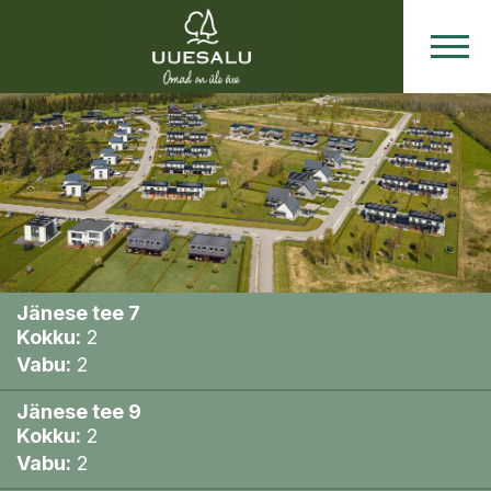
Hinnad
ja
Plaanid
Jänese tee 7
Kokku:
2
Vabu:
2
Jänese tee 9
Kokku:
2
Vabu:
2