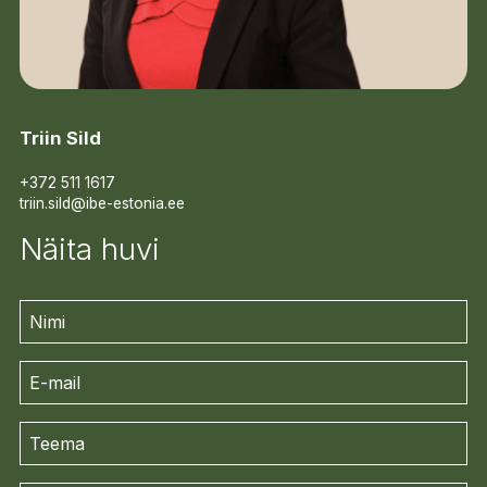
Triin Sild
+372 511 1617
triin.sild@ibe-estonia.ee
Näita huvi