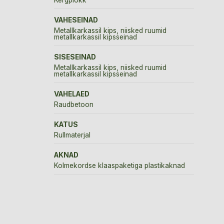
VAHESEINAD
Metallkarkassil kips, niisked ruumid
metallkarkassil kipsseinad
SISESEINAD
Metallkarkassil kips, niisked ruumid
metallkarkassil kipsseinad
VAHELAED
Raudbetoon
KATUS
Rullmaterjal
AKNAD
Kolmekordse klaaspaketiga plastikaknad