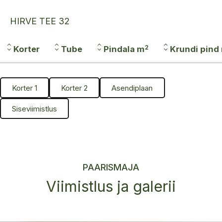
HIRVE TEE 32
2
Korter
Tube
Pindala m
Krundi pind
Korter 1
Korter 2
Asendiplaan
Siseviimistlus
PAARISMAJA
Viimistlus ja galerii