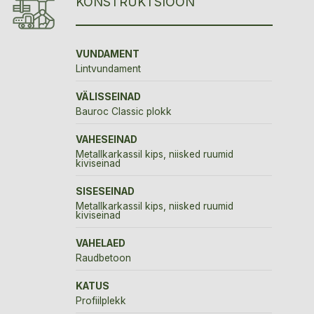
KONSTRUKTSIOON
VUNDAMENT
Lintvundament
VÄLISSEINAD
Bauroc Classic plokk
VAHESEINAD
Metallkarkassil kips, niisked ruumid
kiviseinad
SISESEINAD
Metallkarkassil kips, niisked ruumid
kiviseinad
VAHELAED
Raudbetoon
KATUS
Profiilplekk