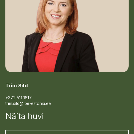
Triin Sild
+372 511 1617
triin.sild@ibe-estonia.ee
Näita huvi