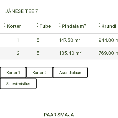
JÄNESE TEE 7
2
Korter
Tube
Pindala m
Krundi
2
1
5
147.50 m
944.00 
2
2
5
135.40 m
769.00 
Korter 1
Korter 2
Asendiplaan
Siseviimistlus
PAARISMAJA