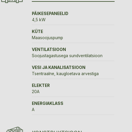
PÄIKESEPANEELID
4,5 kW
KÜTE
Maasoojuspump
VENTILATSIOON
Soojustagastusega sundventilatsioon
VESI JA KANALISATSIOON
Tsentraalne, kaugloetava arvestiga
ELEKTER
20A
ENERGIAKLASS
A