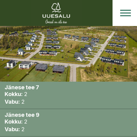
Hinnad
ja
Plaanid
Jänese tee 7
Kokku:
2
Vabu:
2
Jänese tee 9
Kokku:
2
Vabu:
2